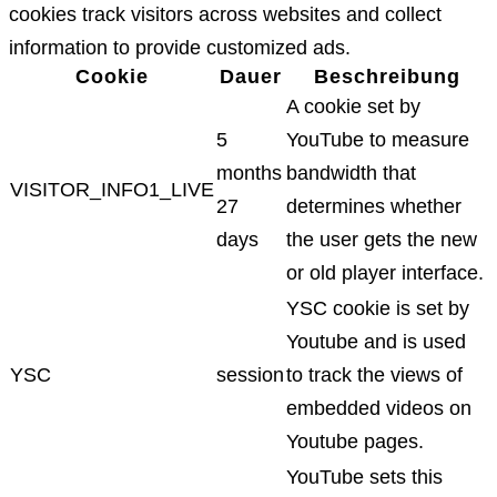
cookies track visitors across websites and collect
information to provide customized ads.
Cookie
Dauer
Beschreibung
A cookie set by
5
YouTube to measure
months
bandwidth that
VISITOR_INFO1_LIVE
27
determines whether
days
the user gets the new
or old player interface.
YSC cookie is set by
Youtube and is used
YSC
session
to track the views of
embedded videos on
Youtube pages.
YouTube sets this