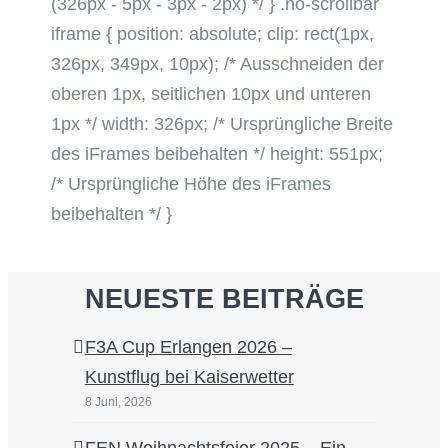
(326px - 5px - 3px - 2px) */ } .no-scrollbar
iframe { position: absolute; clip: rect(1px,
326px, 349px, 10px); /* Ausschneiden der
oberen 1px, seitlichen 10px und unteren
1px */ width: 326px; /* Ursprüngliche Breite
des iFrames beibehalten */ height: 551px;
/* Ursprüngliche Höhe des iFrames
beibehalten */ }
NEUESTE BEITRÄGE
F3A Cup Erlangen 2026 –
Kunstflug bei Kaiserwetter
8 Juni, 2026