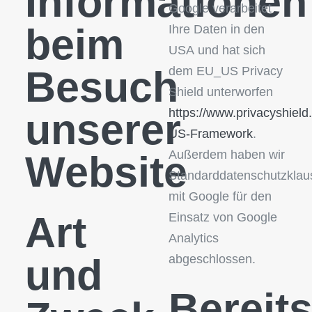
Informationen
Google verarbeitet
beim
Ihre Daten in den
USA und hat sich
Besuch
dem EU_US Privacy
Shield unterworfen
https://www.privacyshield
unserer
US-Framework
.
Außerdem haben wir
Website
Standarddatenschutzklau
mit Google für den
Art
Einsatz von Google
Analytics
und
abgeschlossen.
Bereits