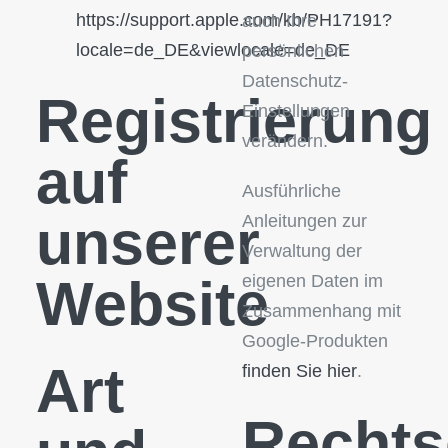
https://support.apple.com/kb/PH17191?
auch Ihre
locale=de_DE&viewlocale=de_DE
persönlichen
Datenschutz-
Registrierung
Einstellungen
verändern.
auf
Ausführliche
unserer
Anleitungen zur
Verwaltung der
Website
eigenen Daten im
Zusammenhang mit
Google-Produkten
Art
finden Sie hier
.
Rechts