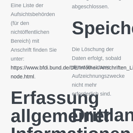
Eine Liste der
abgeschlossen.
Aufsichtsbehörden
Speich
(für den
nichtöffentlichen
Bereich) mit
Die Löschung der
Anschrift finden Sie
Daten erfolgt, sobald
unter:
diese für unsere
https://www.bfdi.bund.de/DE/Infothek/Anschriften_Li
Aufzeichnungszwecke
node.html
.
nicht mehr
Erfassung
erforderlich sind.
Drittla
allgemeiner