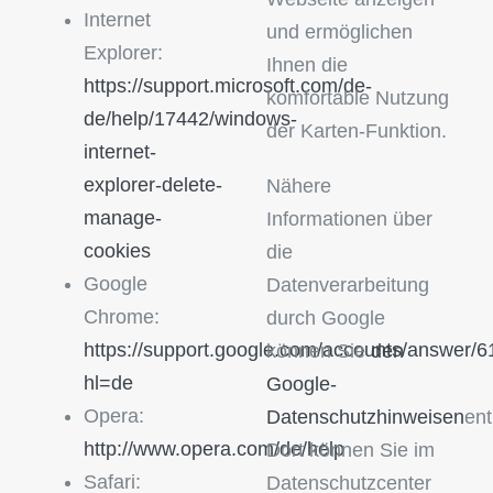
Internet
und ermöglichen
Explorer:
Ihnen die
https://support.microsoft.com/de-
komfortable Nutzung
de/help/17442/windows-
der Karten-Funktion.
internet-
explorer-delete-
Nähere
manage-
Informationen über
cookies
die
Google
Datenverarbeitung
Chrome:
durch Google
https://support.google.com/accounts/answer/
können Sie
den
hl=de
Google-
Opera:
Datenschutzhinweisen
en
http://www.opera.com/de/help
Dort können Sie im
Safari:
Datenschutzcenter