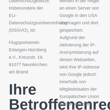
Datenschutzgesetze,
werden in der Regel
insbesondere der
an einen Server von
EU-
Google in den USA
Datenschutzgrundverordnung
übertragen und dort
(DSGVO), ist:
gespeichert.
Aufgrund der
Flugsportverein
Aktivierung der IP-
Erlangen-Nürnberg
Anonymisierung auf
e.V., Kreuzstr. 19,
diesen Webseiten,
91077 Neunkirchen
wird Ihre IP-Adresse
am Brand
von Google jedoch
innerhalb von
Ihre
Mitgliedstaaten der
Europäischen Union
Betroffenenre
oder in anderen