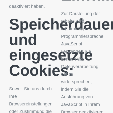
deaktiviert haben.
Zur Darstellung der
Speicherdaue
Inhalte wird
regelmäßig die
und
Programmiersprache
JavaScript
eingesetzte
verwendet. Sie
können der
Cookies:
Datenverarbeitung
daher
widersprechen,
Soweit Sie uns durch
indem Sie die
Ihre
Ausführung von
Browsereinstellungen
JavaScript in Ihrem
oder Zustimmung die
Browser deaktivieren