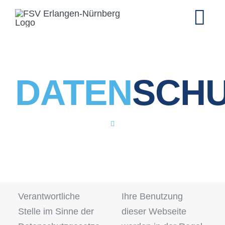
Zum
Inhalt
Tog
springen
Nav
HOME
DATEN
SCH
UNSER VEREIN
SEGELFLUGGRU
MODELLFLUGGR
AKTUELLES & T
Verantwortliche
Ihre Benutzung
Stelle im Sinne der
dieser Webseite
SHOP