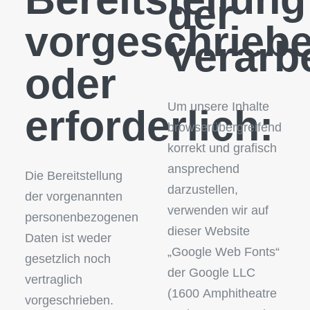
der
vorgeschrieb
Verarb
oder
Um unsere Inhalte
erforderlich:
browserübergreifend
korrekt und grafisch
ansprechend
Die Bereitstellung
darzustellen,
der vorgenannten
verwenden wir auf
personenbezogenen
dieser Website
Daten ist weder
„Google Web Fonts“
gesetzlich noch
der Google LLC
vertraglich
(1600 Amphitheatre
vorgeschrieben.