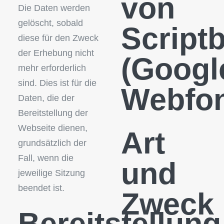
von
Die Daten werden
gelöscht, sobald
Script
diese für den Zweck
der Erhebung nicht
(Googl
mehr erforderlich
sind. Dies ist für die
Webfon
Daten, die der
Bereitstellung der
Webseite dienen,
Art
grundsätzlich der
Fall, wenn die
und
jeweilige Sitzung
beendet ist.
Zweck
Bereitstellung