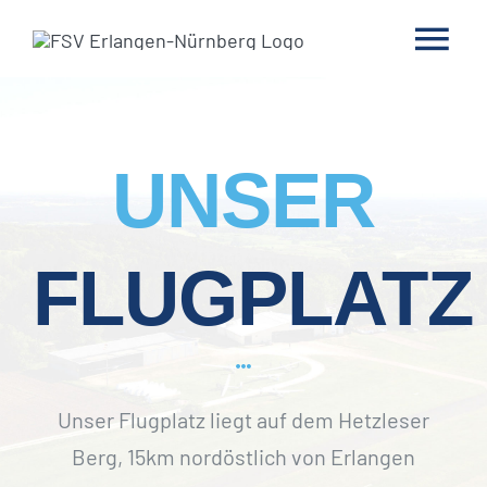
Zum
Inhalt
Tog
springen
Nav
HOME
UNSER
UNSER VEREIN
SEGELFLUGGRUP
FLUGPLATZ
MODELLFLUGGRU
AKTUELLES & TE
Unser Flugplatz liegt auf dem Hetzleser
Berg, 15km nordöstlich von Erlangen
SHOP