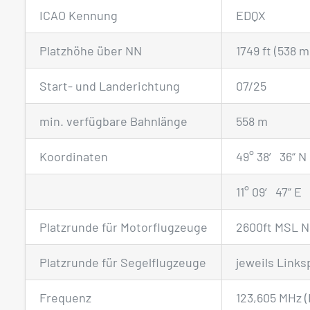
ICAO Kennung
EDQX
Platzhöhe über NN
1749 ft (538 m
Start- und Landerichtung
07/25
min. verfügbare Bahnlänge
558 m
Koordinaten
49° 38′ 36“ N
11° 09′ 47“ E
Platzrunde für Motorflugzeuge
2600ft MSL N
Platzrunde für Segelflugzeuge
jeweils Links
Frequenz
123,605 MHz (