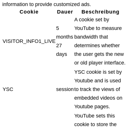
information to provide customized ads.
Cookie
Dauer
Beschreibung
A cookie set by
5
YouTube to measure
months
bandwidth that
VISITOR_INFO1_LIVE
27
determines whether
days
the user gets the new
or old player interface.
YSC cookie is set by
Youtube and is used
YSC
session
to track the views of
embedded videos on
Youtube pages.
YouTube sets this
cookie to store the