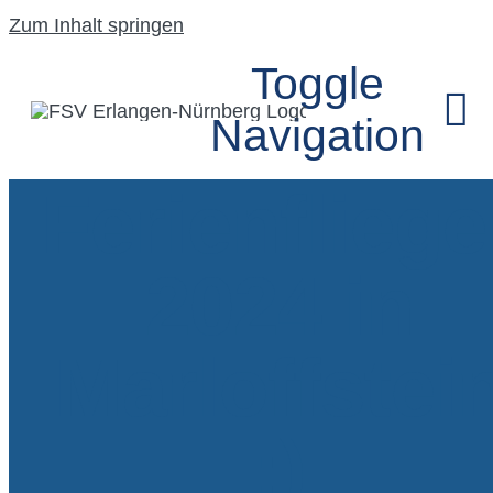
Zum Inhalt springen
Toggle
Navigation
Ferienflieg
HOME
2024 in
UNSER VEREIN
Marloffstei
SEGELFLUGGRU
:)
MODELLFLUGG