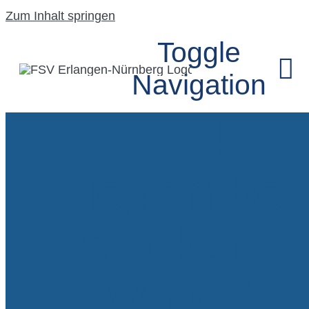
Zum Inhalt springen
Toggle
Navigation
Strecke
HOME
fliegen bei
UNSER VEREIN
starkem
SEGELFLUGGRU
Wind?
MODELLFLUGG