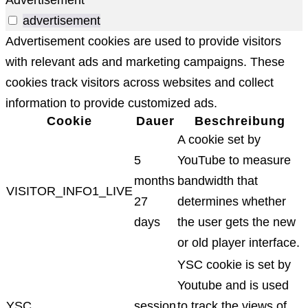
advertisement
Advertisement cookies are used to provide visitors
with relevant ads and marketing campaigns. These
cookies track visitors across websites and collect
information to provide customized ads.
Cookie
Dauer
Beschreibung
A cookie set by
5
YouTube to measure
months
bandwidth that
VISITOR_INFO1_LIVE
27
determines whether
days
the user gets the new
or old player interface.
YSC cookie is set by
Youtube and is used
YSC
session
to track the views of