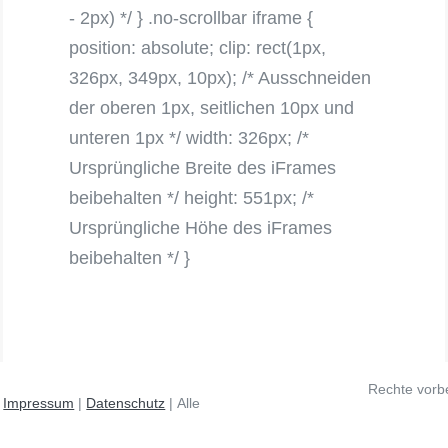
- 2px) */ } .no-scrollbar iframe {
position: absolute; clip: rect(1px,
326px, 349px, 10px); /* Ausschneiden
der oberen 1px, seitlichen 10px und
unteren 1px */ width: 326px; /*
Ursprüngliche Breite des iFrames
beibehalten */ height: 551px; /*
Ursprüngliche Höhe des iFrames
beibehalten */ }
Rechte vorb
12 - 2026 |
Impressum
|
Datenschutz
| Alle