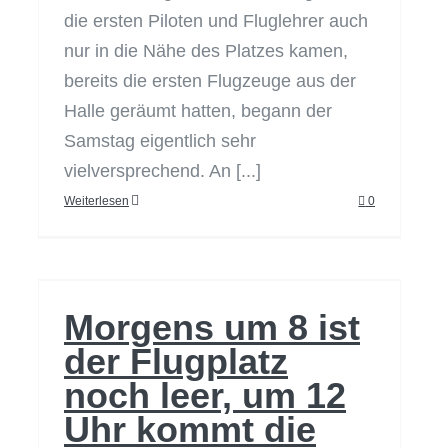
die ersten Piloten und Fluglehrer auch
nur in die Nähe des Platzes kamen,
bereits die ersten Flugzeuge aus der
Halle geräumt hatten, begann der
Samstag eigentlich sehr
vielversprechend. An [...]
Morgens um 8 ist der
Weiterlesen
0
Flugplatz noch leer,
um 12 Uhr kommt
die Regenfront daher
–
Morgens um 8 ist
(Strecken-)Flugbericht
der Flugplatz
vom 24.05.2014
noch leer, um 12
Uhr kommt die