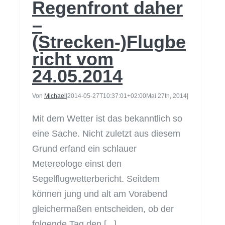
Regenfront daher
–
(Strecken-)Flugbe
richt vom
24.05.2014
Von
Michael
|
2014-05-27T10:37:01+02:00
Mai 27th, 2014
|
Mit dem Wetter ist das bekanntlich so
eine Sache. Nicht zuletzt aus diesem
Grund erfand ein schlauer
Metereologe einst den
Segelflugwetterbericht. Seitdem
können jung und alt am Vorabend
gleichermaßen entscheiden, ob der
folgende Tag den [...]