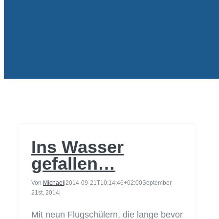
Ins Wasser
gefallen…
Ins Wasser
gefallen…
Von
Michael
|
2014-09-21T10:14:46+02:00
September
21st, 2014
|
Mit neun Flugschülern, die lange bevor